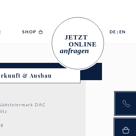
R
SHOP
DE
EN
rkunft & Ausbau
Südsteiermark DAC
itz
rg