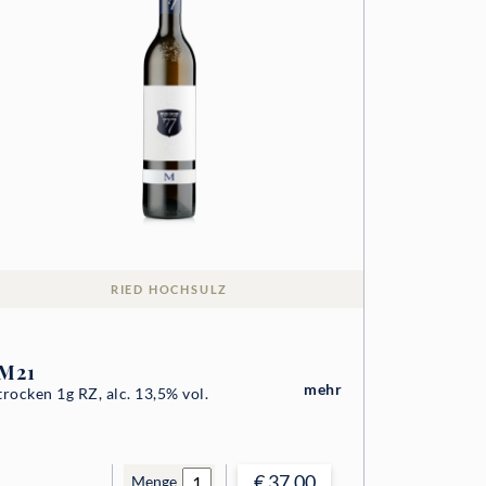
RIED HOCHSULZ
M21
mehr
trocken 1g RZ, alc. 13,5% vol.
€ 37.00
Menge