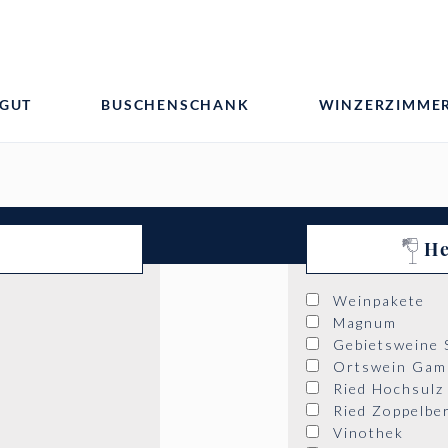
GUT
BUSCHENSCHANK
WINZERZIMME
He
Weinpakete
Magnum
Gebietsweine 
Ortswein Gaml
Ried Hochsulz
Ried Zoppelbe
Vinothek